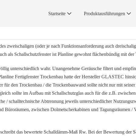
Startseite
Produktausführungen
 des zweischaligen (oder je nach Funktionsanforderung auch dreischal
uch als Schallschutzfenster ist Planline gewohnt flächenbündig mit d
llig unterschiedlich wahr. Unangenehme Geräusche filtert und empfin
anline Fertigfenster Trockenbau hatte der Hersteller GLASTEC hinsic
ster für den Trockenbau / die Trockenbauwand sollte nicht nur mit se
leich sollte im Aufbau mit Schallschutzglas auch für die z.B. zwische
he / schalltechnische Abtrennung jeweils unterschiedlicher Nutzungszw
nd Büroräumen, zwischen Dolmetscherkabinen und Tagungsräumen / Ver
, beschreibt das bewertete Schalldämm-Maß Rw. Bei der Bewertung de