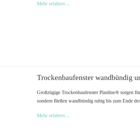
Trockenbaufenster
Mehr erfahren ...
mit
Funktion
Trockenbaufenster wandbündig un
Großzügige Trockenbaufenster Planline® sorgen für 
sondern fließen wandbündig ruhig bis zum Ende de
Trockenbaufenster
Mehr erfahren ...
wandbündig
und