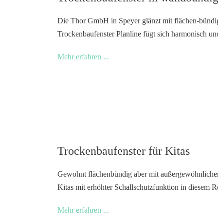
Die Thor GmbH in Speyer glänzt mit flächen-bün
Trockenbaufenster Planline fügt sich harmonisch un
Trockenbaufenster
Mehr erfahren ...
in
wandbündiger
Harmonie
Trockenbaufenster für Kitas
Gewohnt flächenbündig aber mit außergewöhnlichen 
Kitas mit erhöhter Schallschutzfunktion in diesem 
Trockenbaufenster
Mehr erfahren ...