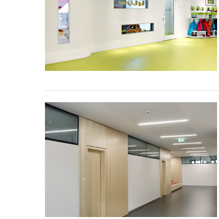
Brandschutz
Oberlicht
Trockenbau
in
Panoramaoptik