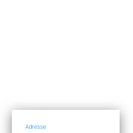
Kontaktieren Sie uns und profitieren Sie
von unserem Know-how!
Haben Sie Fragen oder möchten mehr zu unseren
Produkten wissen? Zögern Sie nicht uns direkt
anzusprechen. Unser Service-Team freut sich stets, Sie
bei Fragen zu unterstützen und Unklarheiten aus dem
Weg zu räumen.
Adresse